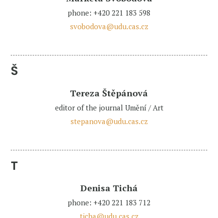
phone: +420 221 183 598
svobodova@udu.cas.cz
Š
Tereza Štěpánová
editor of the journal Umění / Art
stepanova@udu.cas.cz
T
Denisa Tichá
phone: +420 221 183 712
ticha@udu.cas.cz