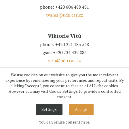
phone: +420 604 488 481
tvales@udu.cas.cz
Viktorie Vítů
phone: +420 221 183 548
gsm: +420 734 439 084
vitu@udu.cas.cz
We use cookies on our website to give you the most relevant
Pavel Vlček
experience by remembering your preferences and repeat visits. By
clicking “Accept”, you consent to the use of ALL the cookies.
phone: +420 221 183 548
However you may visit Cookie Settings to provide a controlled
vlcek@udu.cas.cz
consent.
Settings
Accept
David Vondráček
You can refuse consent here.
phone: +420 220 303 935