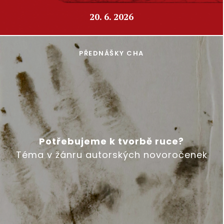
20. 6. 2026
PŘEDNÁŠKY CHA
Potřebujeme k tvorbě ruce?
Téma v žánru autorských novoročenek