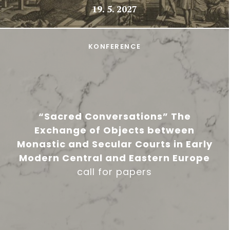
19. 5. 2027
KONFERENCE
“Sacred Conversations” The
Exchange of Objects between
Monastic and Secular Courts in Early
Modern Central and Eastern Europe
call for papers