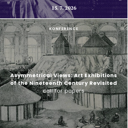
15. 7. 2026
KONFERENCE
Asymmetrical Views: Art Exhibitions
of the Nineteenth Century Revisited
call for papers