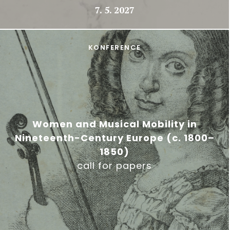
7. 5. 2027
KONFERENCE
Women and Musical Mobility in
Nineteenth-Century Europe (c. 1800–
1850)
call for papers