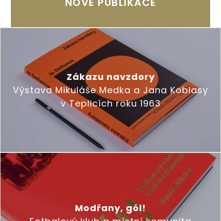
NOVÉ PUBLIKACE
Zákazu navzdory
Výstava Mikuláše Medka a Jana Koblasy
v Teplicích roku 1963
Modřany, gól!