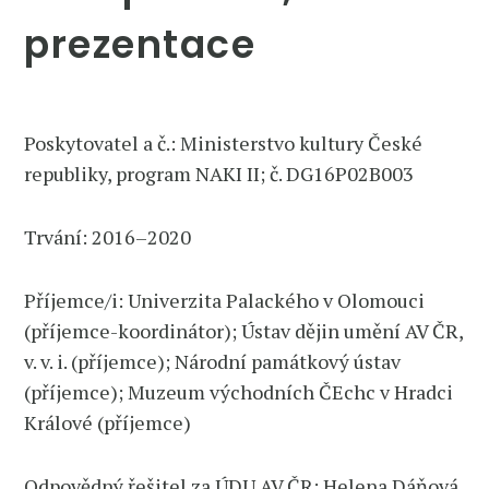
prezentace
Poskytovatel a č.: Ministerstvo kultury České
republiky, program NAKI II; č. DG16P02B003
Trvání: 2016–2020
Příjemce/i: Univerzita Palackého v Olomouci
(příjemce-koordinátor); Ústav dějin umění AV ČR,
v. v. i. (příjemce); Národní památkový ústav
(příjemce); Muzeum východních ČEchc v Hradci
Králové (příjemce)
Odpovědný řešitel za ÚDU AV ČR: Helena Dáňová