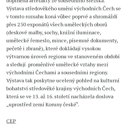
doplněná artefakty ze sousedního Slezska.
Výstava středověkého umění východních Čech se
v tomto rozsahu koná vůbec poprvé a shromáždí
přes 250 exponátů všech uměleckých oborů
(deskové malby, sochy, knižní iluminace,
umělecké řemeslo, mince, písemné dokumenty,
pečetě i zbraně), které dokládají vysokou
výtvarnou úroveň regionu ve stanoveném období
a sledují proměnlivé umělecké vztahy mezi
východními Čechami a sousedními regiony.
Výstava tak poskytne ucelený pohled na kulturní
bohatství středověké krajiny východních Čech,
která se ve 13. až 16. století nacházela doslova
„uprostřed zemí Koruny české“.
CEP