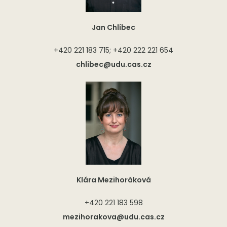
Jan Chlíbec
+420 221 183 715; +420 222 221 654
chlibec@udu.cas.cz
Klára Mezihoráková
+420 221 183 598
mezihorakova@udu.cas.cz