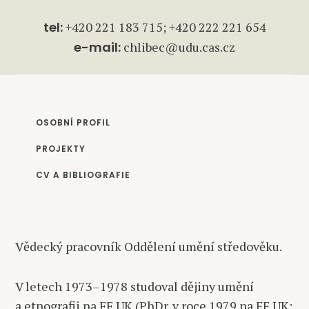
tel:
+420 221 183 715; +420 222 221 654
e-mail:
chlibec@udu.cas.cz
OSOBNÍ PROFIL
PROJEKTY
CV A BIBLIOGRAFIE
Vědecký pracovník Oddělení umění středověku.
V letech 1973–1978 studoval dějiny umění
a etnografii na FF UK (PhDr. v roce 1979 na FF UK;