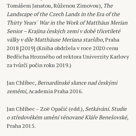
Tomášem Janatou, Růženou Zimovou),
The
Landscape of the Czech Lands in the Era of the
Thirty Years´ War in the Work of Matthäus Merian
Senior – Krajina českých zemí v době třicetileté
války v díle Matthäuse Meriana staršího
, Praha
2018 [2019] (Kniha obdržela v roce 2020 cenu
Bedřicha Hrozného od rektora Univerzity Karlovy
za tvůrčí počin roku 2019.)
Jan Chlíbec,
Bernardinské slunce nad českými
zeměmi
, Academia Praha 2016.
Jan Chlíbec – Zoë Opačić (edd.),
Setkávání. Studie
o středověkém umění věnované Kláře Benešovské
,
Praha 2015.