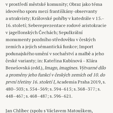
v prostředí městské komunity; Obraz jako téma
ideového sporu mezi františkány-observanty
a utrakvisty; Královské pohřby v katedrále v 15.–
16. století; Sebereprezentace rodové aristokracie
v jagellonských Čechách; Sepulkrální
monumenty pozdního středověku v českých
zemích a jejich sémantická funkce; Import
podunajského umění v sochařství a malbě a jeho
české varianty; in: Kateřina Kubínová – Klára
Benešovská (edd.),
Imago, imagines. Výtvarné dílo
a proměny jeho funkcí v českých zemích od 10. do
první třetiny 16. století I,
Academia Praha 2019, s.
480–503; s. 554–569; s. 594–615; s. 368–377; s.
448–467; s. 468–487; s. 596–621.
Jan Chlíbec (spolu s Václavem Matouškem,