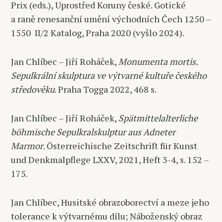
Prix (eds.), Uprostřed Koruny české. Gotické
a raně renesanční umění východních Čech 1250 –
1550 II/2 Katalog, Praha 2020 (vyšlo 2024).
Jan Chlíbec – Jiří Roháček,
Monumenta mortis.
Sepulkrální skulptura ve výtvarné kultuře českého
středověku
. Praha Togga 2022, 468 s.
Jan Chlíbec – Jiří Roháček,
Spätmittelalterliche
böhmische Sepulkralskulptur aus Adneter
Marmor
. Österreichische Zeitschrift für Kunst
und Denkmalpflege LXXV, 2021, Heft 3-4, s. 152 –
175.
Jan Chlíbec, Husitské obrazoborectví a meze jeho
tolerance k výtvarnému dílu; Náboženský obraz