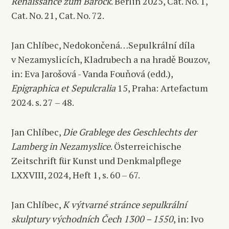
Renaissance zum Barock
. Berlin 2025, Cat. No. 1,
Cat. No. 21, Cat. No. 72.
Jan Chlíbec, Nedokončená…Sepulkrální díla
v Nezamyslicích, Kladrubech a na hradě Bouzov,
in: Eva Jarošová - Vanda Fouňová (edd.),
Epigraphica et Sepulcralia
15, Praha: Artefactum
2024. s. 27 – 48.
Jan Chlíbec,
Die Grablege des Geschlechts der
Lamberg in Nezamyslice
. Österreichische
Zeitschrift für Kunst und Denkmalpflege
LXXVIII, 2024, Heft 1, s. 60 – 67.
Jan Chlíbec,
K výtvarné stránce sepulkrální
skulptury východních Čech 1300 – 1550
, in: Ivo