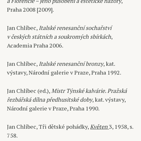
a Florencie – jeho působení a estetické názory
,
Praha 2008 [2009].
Jan Chlíbec,
Italské renesanční sochařství
v českých státních a soukromých sbírkách
,
Academia Praha 2006.
Jan Chlíbec,
Italské renesanční bronzy
, kat.
výstavy, Národní galerie v Praze, Praha 1992.
Jan Chlíbec (ed.),
Mistr Týnské kalvárie. Pražská
řezbářská dílna předhusitské doby
, kat. výstavy,
Národní galerie v Praze, Praha 1990.
Jan Chlíbec, Tři dětské pohádky,
Květen
3, 1958, s.
758.