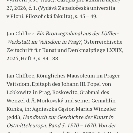
27, 2026, č. 1. (Vydává Západočeská univerzita
v Plzni, Filozofická fakulta), s. 45 – 49.
Jan Chlíbec,
Ein Bronzegrabmal aus der Löffler-
Werkstatt im Veitsdom in Prag?,
Österreichische
Zeitschrift für Kunst und Denkmalpflege LXXIX,
2025, Heft 3, s. 84 - 88.
Jan Chlíbec, Königliches Mausoleum im Prager
Veitsdom, Epitaph des Johann III. Popel von
Lobkowitz in Prag, Boskowitz, Grabmal des
Wenzel d. Ä. Morkovský und seiner Gemahlin
Kunka, in: Agnieszka Gąsior, Marius Winzeler
(edd.)
, Handbuch zur Geschichte der Kunst in
Ostmitteleuropa. Band 5. 1570 – 1670. Von der