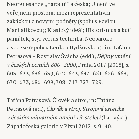
Neorenesance „národní“ a česká; Umění ve
veřejném prostoru: mezi reprezentativní
zakázkou a novými podněty (spolu s Pavlou
Machalíkovou); Klasický ideál; Historismus a kutl
památek; styl versus technika; Neobaroko
a secese (spolu s Lenkou Bydžovskou): in: Taťána
Petrasová – Rostislav Švácha (edd.),
Dějiny umění
v českých zemích 800
–
2000
, Praha 2017 [2018], s.
603–633, 636–639, 642–643, 647–651, 656–663,
670–673, 686–699, 708–717, 727–729.
Taťána Petrasová, Člověk a stroj, in: Taťána
Petrasová (ed.),
Člověk a stroj. Strojová estetika
v českém výtvarném umění 19. století
(kat. výst.),
Západočeská galerie v Plzni 2012, s. 9–40.