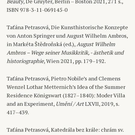
Beauty
, De Gruyter, Berlin – Boston 2021, 271 s.,
ISBN 978-3-11-069145-0
Taťána Petrasová, Die Kunsthistorische Konzepte
von Anton Springer und August Wilhelm Ambros,
in Markéta Štědroňská (ed.),
August Wilhelm
Ambros – Wege seiner Musikkritik, - ästhetik und
historiographie
, Wien 2021, pp. 179–192.
Taťána Petrasová, Pietro Nobile’s and Clemens
Wenzel Lothar Metternich’s Idea of the Summer
Residence Königswart (1827–1840): Moder Villa
and an Experiment,
Umění / Art
LXVII, 2019, s.
417–439.
Taťána Petrasová, Katedrála bez krále: chrám sv.