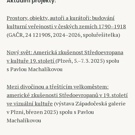
Aktuální projekty:
Prostory, objekty, autoři a kurátoři: budování
kulturní veřejnosti v českých zemích 1790–1918
(GAČR, 24 12190S, 2024–2026, spoluřešitelka)
Nový svět: Americká zkušenost Středoevropana
v kultuře 19. století
(Plzeň, 5.–7. 3. 2025) spolu
s Pavlou Machalíkovou
Mezi divočinou a třeštícím velkoměstem:
americké zkušenosti Středoevropanů v 19. století
ve vizuální kultuře
(výstava Západočeská galerie
v Plzni, březen 2025) spolu s Pavlou
Machalíkovou