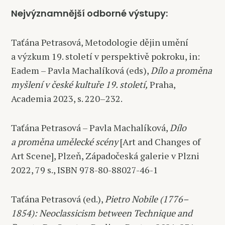
Nejvýznamnější odborné výstupy:
Taťána Petrasová, Metodologie dějin umění
a výzkum 19. století v perspektivě pokroku, in:
Eadem – Pavla Machalíková (eds),
Dílo a proměna
myšlení v české kultuře 19. století,
Praha,
Academia 2023, s. 220–232.
Taťána Petrasová – Pavla Machalíková,
Dílo
a proměna umělecké scény
[Art and Changes of
Art Scene], Plzeň, Západočeská galerie v Plzni
2022, 79 s., ISBN 978-80-88027-46-1
Taťána Petrasová (ed.),
Pietro Nobile (1776–
1854): Neoclassicism between Technique and