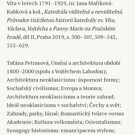
Víta v letech 1791–1929, in: Jana Maříková-
Kubková a kol.,
Katedrála viditelná a neviditelná.
Průvodce tisíciletou historií katedrály sv. Víta,
Václava, Vojtěcha a Panny Marie na Pražském
hradě
, díl II, Praha 2019, s. 500–507, 509–542,
555–629.
Taťána Petrasová, Umění a architektura období
1800–2000 (spolu s Vojtěchem Lahodou);
Architektura neoklasicismu: úspornost formy;
Sochařský civilismus; Evropa a Morava;
Architektura neoklasicismu a teorie zahrad;
Ideál neoklasicismu v sochařství; Čechy a svět;
Zahrady, parky, lázně; Romantický tvůrce versus
Akademie; Kultura velkoměsta; Orientalismus;
Synagogy historismu: emancipacem stylem;