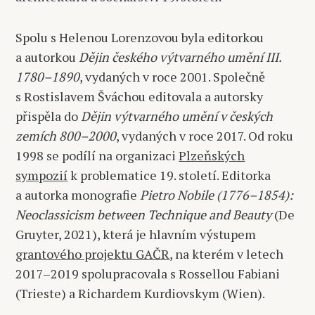
Spolu s Helenou Lorenzovou byla editorkou
a autorkou
Dějin českého výtvarného umění III.
1780–1890
, vydaných v roce 2001. Společně
s Rostislavem Šváchou editovala a autorsky
přispěla do
Dějin výtvarného umění v českých
zemích 800–2000
, vydaných v roce 2017. Od roku
1998 se podílí na organizaci
Plzeňských
sympozií
k problematice 19. století. Editorka
a autorka monografie
Pietro Nobile (1776–1854):
Neoclassicism between Technique and Beauty
(De
Gruyter, 2021), která je hlavním výstupem
grantového projektu GAČR
, na kterém v letech
2017–2019 spolupracovala s Rossellou Fabiani
(Trieste) a Richardem Kurdiovskym (Wien).