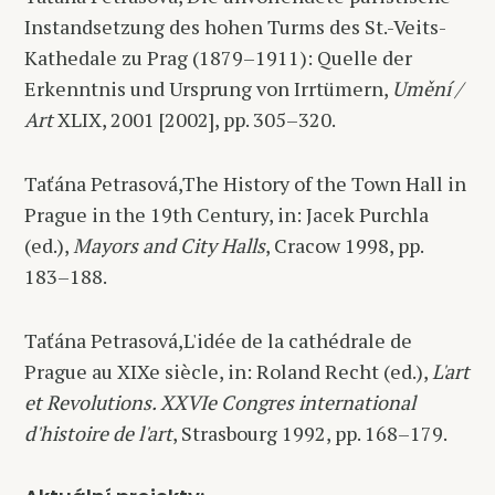
Instandsetzung des hohen Turms des St.-Veits-
Kathedale zu Prag (1879–1911): Quelle der
Erkenntnis und Ursprung von Irrtümern,
Umění /
Art
XLIX, 2001 [2002], pp. 305–320.
Taťána Petrasová,The History of the Town Hall in
Prague in the 19th Century, in: Jacek Purchla
(ed.),
Mayors and City Halls
, Cracow 1998, pp.
183–188.
Taťána Petrasová,L'idée de la cathédrale de
Prague au XIXe siècle, in: Roland Recht (ed.),
L'art
et Revolutions. XXVIe Congres international
d'histoire de l'art
, Strasbourg 1992, pp. 168–179.