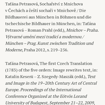
Taťána Petrasová, Sochařství z Mnichova
v Čechách a čeští sochaři v Mnichově / Die
Bildhauerei aus München in Böhmen und die
tschechische Bildhauer in München, in: Taťána
Petrasová – Roman Prahl (edd.),
Mnichov – Praha.
Výtvarné umění mezi tradicí a modernou /
München – Prag. Kunst zwischen Tradition und
Moderne
, Praha 2012, s. 219–256.
Taťána Petrasová, The first Czech Translation
(1783) of the five orders: Image rewrites text, in:
Katalin Keserü – Z. Szegedy-Maszák (edd.),
Text
and Image in the 19–20th Century Art of Central
Europe. Proceedings of the International
Conference Organized at the Eötvös Lorand
University of Budapest, September 21–22, 2009
,