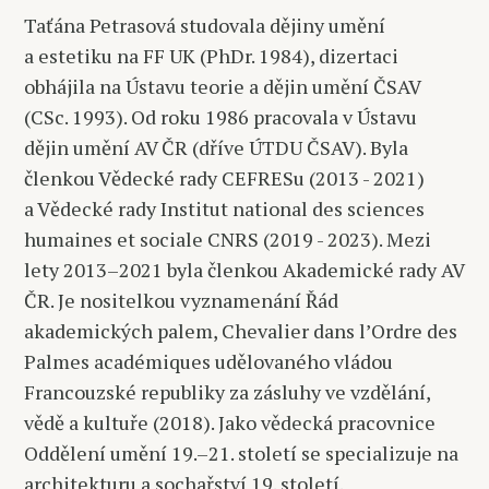
Taťána Petrasová studovala dějiny umění
a estetiku na FF UK (PhDr. 1984), dizertaci
obhájila na Ústavu teorie a dějin umění ČSAV
(CSc. 1993). Od roku 1986 pracovala v Ústavu
dějin umění AV ČR (dříve ÚTDU ČSAV). Byla
členkou Vědecké rady CEFRESu (2013 - 2021)
a Vědecké rady Institut national des sciences
humaines et sociale CNRS (2019 - 2023). Mezi
lety 2013–2021 byla členkou Akademické rady AV
ČR. Je nositelkou vyznamenání Řád
akademických palem, Chevalier dans l’Ordre des
Palmes académiques udělovaného vládou
Francouzské republiky za zásluhy ve vzdělání,
vědě a kultuře (2018). Jako vědecká pracovnice
Oddělení umění 19.–21. století se specializuje na
architekturu a sochařství 19. století.