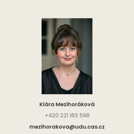
Klára Mezihoráková
+420 221 183 598
mezihorakova@udu.cas.cz