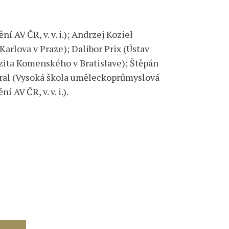
í AV ČR, v. v. i.); Andrzej Kozieł
Karlova v Praze); Dalibor Prix (Ústav
erzita Komenského v Bratislave); Štěpán
ybíral (Vysoká škola uměleckoprůmyslová
AV ČR, v. v. i.).