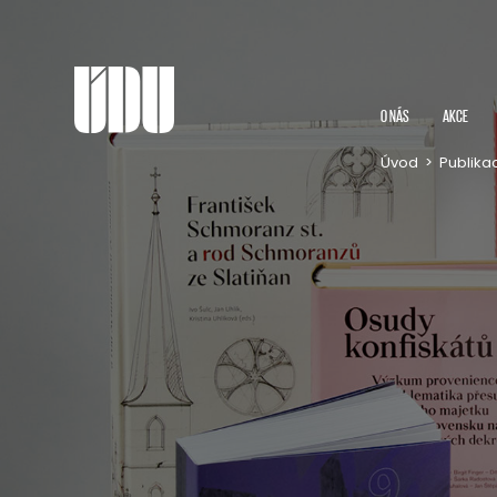
O NÁS
AKCE
Úvod
>
Publika