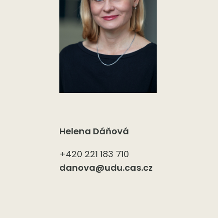
Helena Dáňová
+420 221 183 710
danova@udu.cas.cz