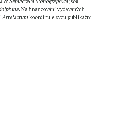
ca & Sepulcralia Monographica
jsou
dolphina
.
Na financování vydávaných
í
Artefactum
koordinuje svou publikační