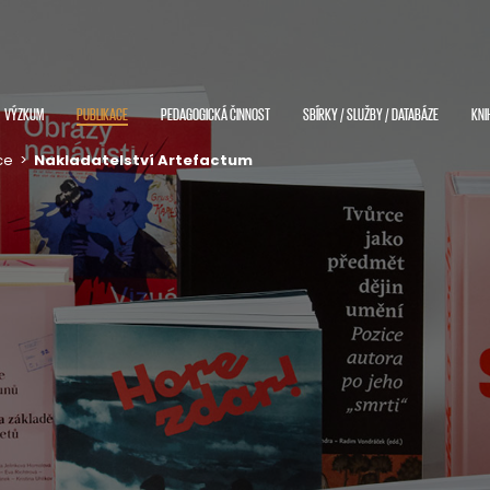
VÝZKUM
PUBLIKACE
PEDAGOGICKÁ ČINNOST
SBÍRKY / SLUŽBY / DATABÁZE
KNI
ce
>
Nakladatelství Artefactum