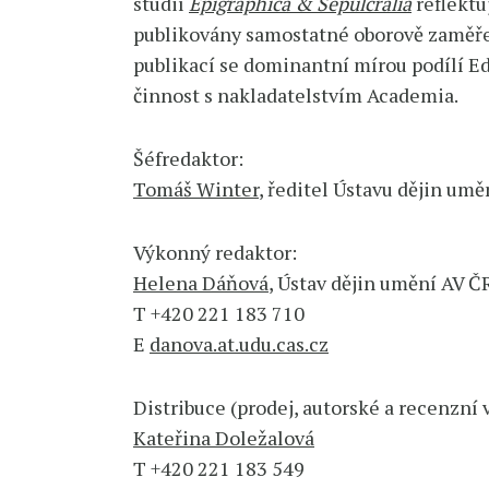
studií
Epigraphica & Sepulcralia
reflektu
publikovány samostatné oborově zaměře
publikací se dominantní mírou podílí E
činnost s nakladatelstvím Academia.
Šéfredaktor:
Tomáš Winter
, ředitel Ústavu dějin uměn
Výkonný redaktor:
Helena Dáňová
, Ústav dějin umění AV Č
T +420 221 183 710
E
danova.at.udu.cas.cz
Distribuce (prodej, autorské a recenzní 
Kateřina Doležalová
T +420 221 183 549