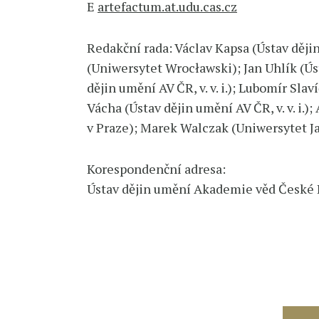
E
artefactum.at.udu.cas.cz
Redakční rada: Václav Kapsa (Ústav dějin 
(Uniwersytet Wrocławski); Jan Uhlík (Úst
dějin umění AV ČR, v. v. i.); Lubomír Sl
Vácha (Ústav dějin umění AV ČR, v. v. i.
v Praze); Marek Walczak (Uniwersytet Jag
Korespondenční adresa:
Ústav dějin umění Akademie věd České Rep