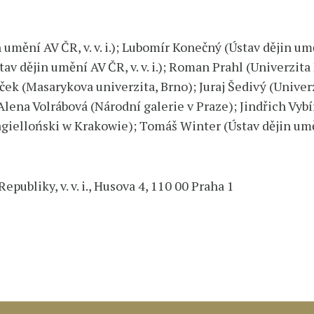
umění AV ČR, v. v. i.); Lubomír Konečný (Ústav dějin uměn
av dějin umění AV ČR, v. v. i.); Roman Prahl (Univerzita 
avíček (Masarykova univerzita, Brno); Juraj Šedivý (Univ
); Alena Volrábová (Národní galerie v Praze); Jindřich V
ielloński w Krakowie); Tomáš Winter (Ústav dějin umění 
ubliky, v. v. i., Husova 4, 110 00 Praha 1