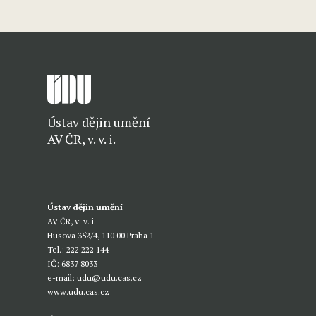
Ústav dějin umění
AV ČR, v. v. i.
Ústav dějin umění
AV ČR, v. v. i.
Husova 352/4, 110 00 Praha 1
Tel.: 222 222 144
IČ: 6837 8033
e-mail:
udu@udu.cas.cz
www.udu.cas.cz