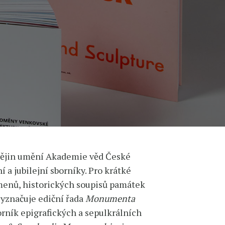
dějin umění Akademie věd České
a jubilejní sborníky. Pro krátké
menů, historických soupisů památek
yznačuje ediční řada
Monumenta
rník epigrafických a sepulkrálních