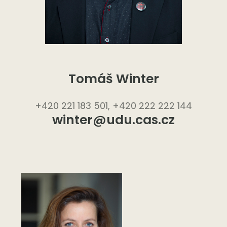
Tomáš Winter
+420 221 183 501, +420 222 222 144
winter@udu.cas.cz