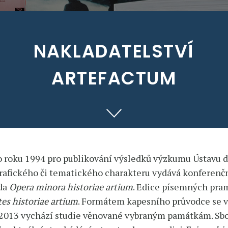
NAKLADATELSTVÍ
ARTEFACTUM
o roku 1994 pro publikování výsledků výzkumu Ústavu 
afického či tematického charakteru vydává konferenční 
ada
Opera minora historiae artium
. Edice písemných pra
es historiae artium
. Formátem kapesního průvodce se v
 2013 vychází studie věnované vybraným památkám. Sbo