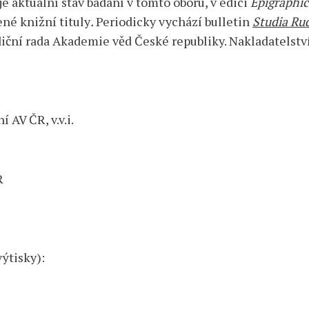
je aktuální stav bádání v tomto oboru, v edici
Epigraphi
né knižní tituly
.
Periodicky vychází bulletin
Studia Ru
diční rada Akademie věd České republiky. Nakladatelstv
í AV ČR, v.v.i.
R
výtisky):