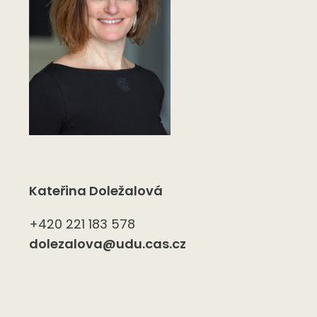
Kateřina Doležalová
+420 221 183 578
dolezalova@udu.cas.cz