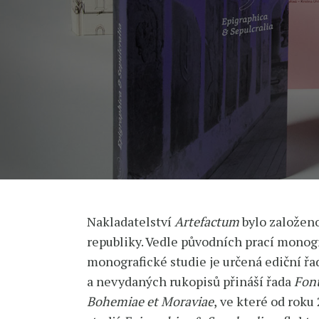
Nakladatelství
Artefactum
bylo založen
republiky. Vedle původních prací monogr
monografické studie je určená ediční ř
a nevydaných rukopisů přináší řada
Font
Bohemiae et Moraviae
,
ve které od roku