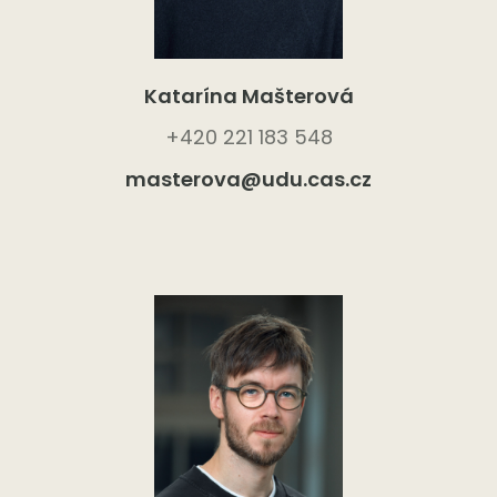
Katarína Mašterová
+420 221 183 548
masterova@udu.cas.cz