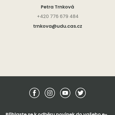
Petra Trnková
+420 776 679 484
trnkova@udu.cas.cz
Přihlaste se k odběru novinek do vašeho e-