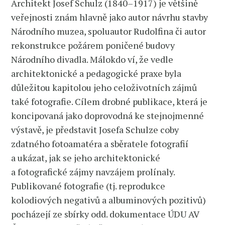
Architekt Josef Schulz (1840–1917) je většině
veřejnosti znám hlavně jako autor návrhu stavby
Národního muzea, spoluautor Rudolfina či autor
rekonstrukce požárem poničené budovy
Národního divadla. Málokdo ví, že vedle
architektonické a pedagogické praxe byla
důležitou kapitolou jeho celoživotních zájmů
také fotografie. Cílem
drobné publikace, která je
koncipovaná jako doprovodná ke stejnojmenné
výstavě
,
je představit Josefa Schulze coby
zdatného fotoamatéra a sběratele fotografií
a ukázat, jak se jeho architektonické
a fotografické zájmy navzájem prolínaly.
Publikované fotografie (tj. reprodukce
kolodiových negativů a albuminových pozitivů)
pocházejí ze sbírky odd. dokumentace ÚDU AV