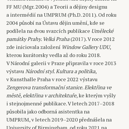
FF MU (Mgr. 2004) a Teorii a dějiny designu
a intermédií na UMPRUM (Ph.D. 2011). Od roku
2004 působí na Ústavu dějin umění, kde se
podílela na dvou svazcích publikace
Umělecké
památky Prahy. Velká Praha
(2017). V roce 2012
zde iniciovala založení
Window Gallery UDU
,
kterou kurátorsky vedla až do roku 2018.
V Národní galerii v Praze připravila v roce 2013
výstavu
Národní styl. Kultura a politika
,
v Kunsthalle Praha v roce 2022 výstavu
Zengerova transformační stanice. Elektřina ve
městě, elektřina v architektuře
, ke kterým vyšly
i stejnojmenné publikace. V letech 2017–2018
působila jako odborná asistentka na
UMPRUM, v letech 2019–2020 přednášela na
University of Birmingham, od roku 2021 na