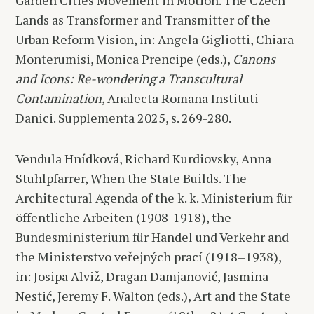
Garden Cities Movement in Motion. The Czech
Lands as Transformer and Transmitter of the
Urban Reform Vision, in: Angela Gigliotti, Chiara
Monterumisi, Monica Prencipe (eds.),
Canons
and Icons: Re-wondering a Transcultural
Contamination
, Analecta Romana Instituti
Danici. Supplementa 2025, s. 269-280.
Vendula Hnídková, Richard Kurdiovsky, Anna
Stuhlpfarrer, When the State Builds. The
Architectural Agenda of the k. k. Ministerium für
öffentliche Arbeiten (1908-1918), the
Bundesministerium für Handel und Verkehr and
the Ministerstvo veřejných prací (1918–1938),
in: Josipa Alviž, Dragan Damjanović, Jasmina
Nestić, Jeremy F. Walton (eds.), Art and the State