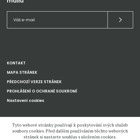
mailu
KONTAKT
MAPA STRÁNEK
PŘEDCHOZÍ VERZE STRÁNEK
PROHLÁŠENÍ O OCHRANĚ SOUKROMÍ
Nastavení cookies
Ústav dějin umění
Tyto webové stránky používají k poskytování svých služeb
Akademie věd
České republiky, v. v. i.
soubory cookies. Před dalším používáním těchto webových
stránek si nastavte souhlas s uložením cookies.