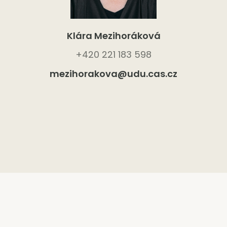
Klára Mezihoráková
+420 221 183 598
mezihorakova@udu.cas.cz