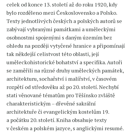
celek od konce 13. století až do roku 1920, kdy
bylo rozděleno mezi Československo a Polsko.
Texty jednotlivých českých a polských autorů se
zabývají vybranými památkami a uměleckými
osobnostmi spojenými s daným územím bez
ohledu na později vytyčené hranice a připomínají
tak někdejší celistvost této oblasti, její
uměleckohistorické bohatství a specifika. Autoři
se zaměřili na různé druhy uměleckých památek,
architekturu, sochařství i malířství, v časovém
rozpětí od středověku až po 20. století. Nechybí
stati věnované tématům pro Těšínsko zvláště
charakteristickým – dřevěné sakrální
architektuře či evangelickým kostelům 19.
a počátku 20. století. Kniha obsahuje texty
v českém a polském jazyce, s anglickými resumé.