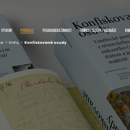
VÝZKUM
PUBLIKACE
PEDAGOGICKÁ ČINNOST
SBÍRKY / SLUŽBY / DATABÁZE
KNI
ce
>
Knihy
>
Konfiskované osudy