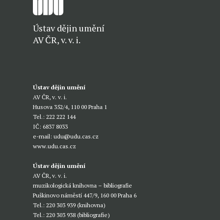
Ústav dějin umění
AV ČR, v. v. i.
Ústav dějin umění
AV ČR, v. v. i.
Husova 352/4, 110 00 Praha 1
Tel.: 222 222 144
IČ: 6837 8033
e-mail:
udu@udu.cas.cz
www.udu.cas.cz
Ústav dějin umění
AV ČR, v. v. i.
muzikologická knihovna – bibliografie
Puškinovo náměstí 447/9, 160 00 Praha 6
Tel.: 220 303 939 (knihovna)
Tel.: 220 303 938 (bibliografie)