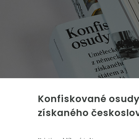
Konfiskované osud
získaného českoslov