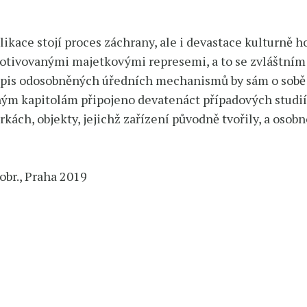
ikace stojí proces záchrany, ale i devastace kulturně
tivovanými majetkovými represemi, a to se zvláštním 
pis odosobněných úředních mechanismů by sám o sobě n
ecným kapitolám připojeno devatenáct případových studi
kách, objekty, jejichž zařízení původně tvořily, a osob
 obr., Praha 2019