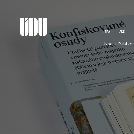
O NÁS
AKCE
Úvod
>
Publika