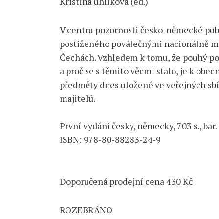
Kristina uhlíková (ed.)
V centru pozornosti česko-německé publ
postiženého poválečnými nacionálně mo
Čechách. Vzhledem k tomu, že pouhý po
a proč se s těmito věcmi stalo, je k ob
předměty dnes uložené ve veřejných sbír
majitelů.
První vydání česky, německy, 703 s., bar.
ISBN: 978-80-88283-24-9
Doporučená prodejní cena 430 Kč
ROZEBRÁNO