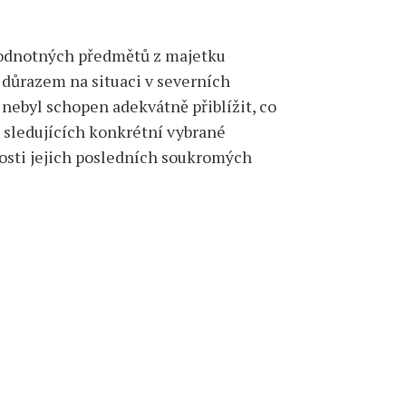
 hodnotných předmětů z majetku
důrazem na situaci v severních
ebyl schopen adekvátně přiblížit, co
í sledujících konkrétní vybrané
nosti jejich posledních soukromých