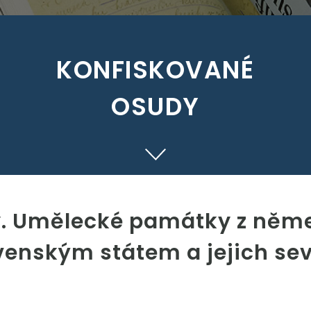
KONFISKOVANÉ
OSUDY
y. Umělecké památky z něm
enským státem a jejich sev