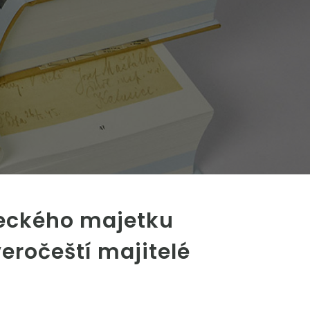
eckého majetku
eročeští majitelé