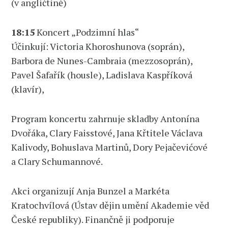
(v angličtině)
18:15
Koncert „Podzimní hlas“
Účinkují: Victoria Khoroshunova (soprán),
Barbora de Nunes-Cambraia (mezzosoprán),
Pavel Šafařík (housle), Ladislava Kaspříková
(klavír),
Program koncertu zahrnuje skladby Antonína
Dvořáka, Clary Faisstové, Jana Křtitele Václava
Kalivody, Bohuslava Martinů, Dory Pejačevićové
a Clary Schumannové.
Akci organizují Anja Bunzel a Markéta
Kratochvílová (Ústav dějin umění Akademie věd
České republiky). Finančně ji podporuje