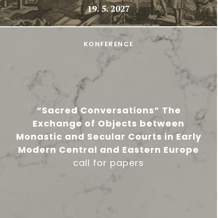
19. 5. 2027
KONFERENCE
“Sacred Conversations” The
Exchange of Objects between
Monastic and Secular Courts in Early
Modern Central and Eastern Europe
call for papers