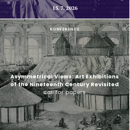
15. 7. 2026
KONFERENCE
Asymmetrical Views: Art Exhibitions
of the Nineteenth Century Revisited
call for papers