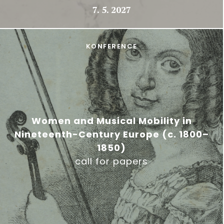
7. 5. 2027
KONFERENCE
Women and Musical Mobility in
Nineteenth-Century Europe (c. 1800–
1850)
call for papers