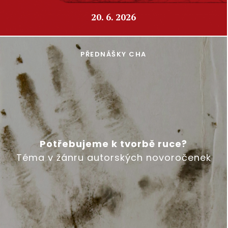
20. 6. 2026
PŘEDNÁŠKY CHA
Potřebujeme k tvorbě ruce?
Téma v žánru autorských novoročenek