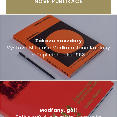
NOVÉ PUBLIKACE
Zákazu navzdory
Výstava Mikuláše Medka a Jana Koblasy
v Teplicích roku 1963
Modřany, gól!