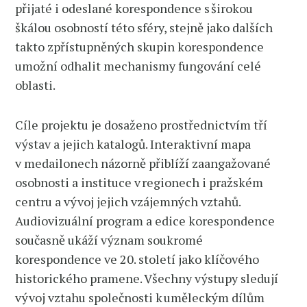
přijaté i odeslané korespondence s širokou
škálou osobností této sféry, stejně jako dalších
takto zpřístupněných skupin korespondence
umožní odhalit mechanismy fungování celé
oblasti.
Cíle projektu je dosaženo prostřednictvím tří
výstav a jejich katalogů. Interaktivní mapa
v medailonech názorně přiblíží zaangažované
osobnosti a instituce v regionech i pražském
centru a vývoj jejich vzájemných vztahů.
Audiovizuální program a edice korespondence
současně ukáží význam soukromé
korespondence ve 20. století jako klíčového
historického pramene. Všechny výstupy sledují
vývoj vztahu společnosti k uměleckým dílům