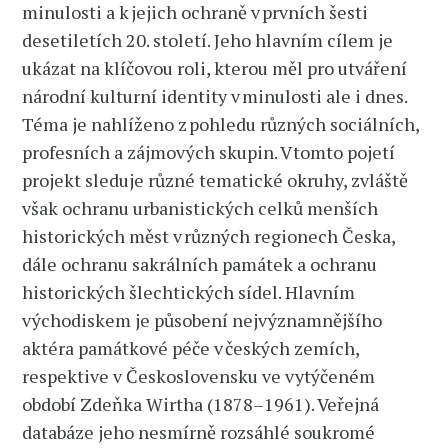
minulosti a k jejich ochraně v prvních šesti
desetiletích 20. století. Jeho hlavním cílem je
ukázat na klíčovou roli, kterou měl pro utváření
národní kulturní identity v minulosti ale i dnes.
Téma je nahlíženo z pohledu různých sociálních,
profesních a zájmových skupin. V tomto pojetí
projekt sleduje různé tematické okruhy, zvláště
však ochranu urbanistických celků menších
historických měst v různých regionech Česka,
dále ochranu sakrálních památek a ochranu
historických šlechtických sídel. Hlavním
východiskem je působení nejvýznamnějšího
aktéra památkové péče v českých zemích,
respektive v Československu ve vytýčeném
období Zdeňka Wirtha (1878–1961). Veřejná
databáze jeho nesmírně rozsáhlé soukromé