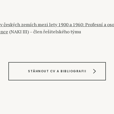
v českých zemích mezi lety 1900 a 1960: Profesní a os
ence
(NAKI III) – člen řešitelského týmu
STÁHNOUT CV A BIBLIOGRAFII