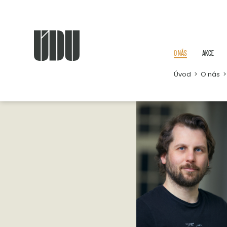
O NÁS
AKCE
Úvod
>
O nás