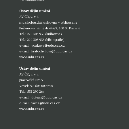
Ústav dějin umění
AV ČR, v. v. i.
muzikologická knihovna – bibliografie
Puškinovo náměstí 447/9, 160 00 Praha 6
Tel.: 220 303 939 (knihovna)
Tel.: 220 303 938 (bibliografie)
e-mail:
vozkova@udu.cas.cz
e-mail:
kratochvilova@udu.cas.cz
www.udu.cas.cz
Ústav dějin umění
AV ČR, v. v. i.
pracoviště Brno
Veveří 97, 602 00 Brno
Tel.: 532 290 264
e-mail:
dolejsi@udu.cas.cz
e-mail:
vales@udu.cas.cz
www.udu.cas.cz