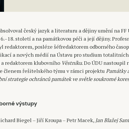
bsolvoval český jazyk a literaturu a dějiny umění na FF 
16.–18. století a na památkovou péči a její dějiny. Profe
yl redaktorem, posléze šéfredaktorem odborného časo
ikací a nových médií na Ústavu pro studium totalitních
u a redaktorem klubovního
Věstníku
. Do ÚDU nastoupil 
je členem řešitelského týmu v rámci projektu
Památky a
obní strategie ochránců památek ve světle soukromé kor
borné výstupy
Richard Biegel – Jiří Kroupa – Petr Macek,
Jan Blažej Sant