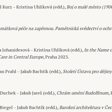
 Kurz – Kristina Uhlíková (edd.),
Boj o malé město (1900
mátková péče na zapřenou. Pamětnická svědectví o ochr
a Johanidesová – Kristina Uhlíková (edd.),
In the Name o
re in Central Europe
, Praha 2023.
n Prahl – Jakub Bachtík (edd.),
Století Ústavu pro dějiny
Duchek – Jakub Jareš (edd.),
Chrám umění Rudolfinum
,
Biegel – Jakub Bachtík (edd.),
Barokní architektura v Če