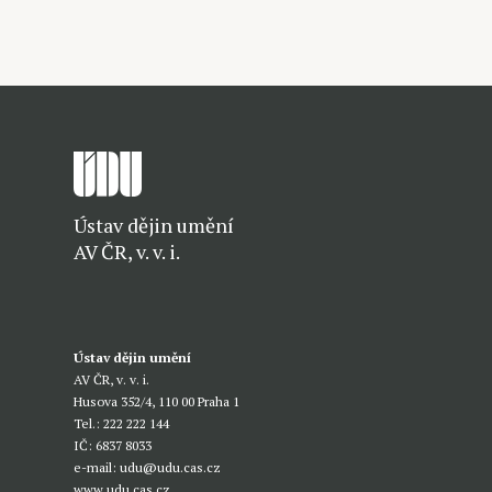
Ústav dějin umění
AV ČR, v. v. i.
Ústav dějin umění
AV ČR, v. v. i.
Husova 352/4, 110 00 Praha 1
Tel.: 222 222 144
IČ: 6837 8033
e-mail:
udu@udu.cas.cz
www.udu.cas.cz