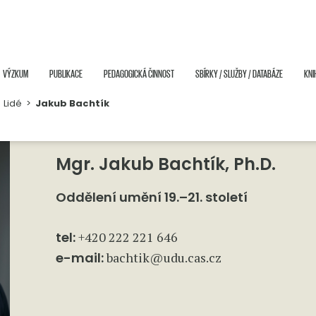
VÝZKUM
PUBLIKACE
PEDAGOGICKÁ ČINNOST
SBÍRKY / SLUŽBY / DATABÁZE
KNI
>
Lidé
>
Jakub Bachtík
Mgr. Jakub Bachtík, Ph.D.
Oddělení umění 19.–21. století
tel:
+420 222 221 646
e-mail:
bachtik@udu.cas.cz