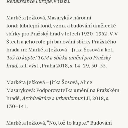
Renaissance Europe
, v tisku.
Markéta Ježková, Masarykův národní
fond: Jubilejní fond, vznik a budování umělecké
sbírky pro Pražský hrad v letech 1920–1952; V. V.
Štech a jeho role při budování sbírky Pražského
hradu in: Markéta Ježková – Jitka Šosová a kol.,
Tož to kupte! TGM a sbírka umění pro Pražský
hrad
, kat. výst., Praha 2018, s. 14–29, 50–55.
Markéta Ježková – Jitka Šosová, Alice
Masaryková: Podporovatelka umění na Pražském
hradě,
Architektúra a urbanizmus
LII, 2018, s.
130–141.
Markéta Ježková, “No, tož to kupte.” Budování