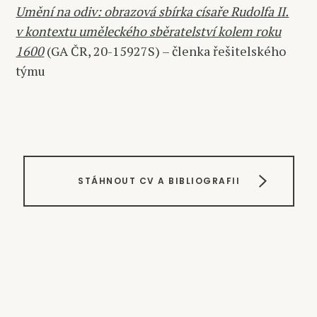
Umění na odiv: obrazová sbírka císaře Rudolfa II.
v kontextu uměleckého sběratelství kolem roku
1600
(GA ČR, 20-15927S) – členka řešitelského
týmu
STÁHNOUT CV A BIBLIOGRAFII