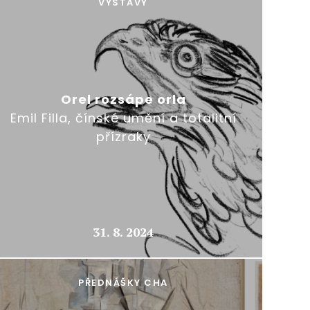
VÝSTAVY
Orel rozsápe orla
Emil Filla, čínské umění a totalitní
přízraky
31. 8. 2024
PŘEDNÁŠKY CHA