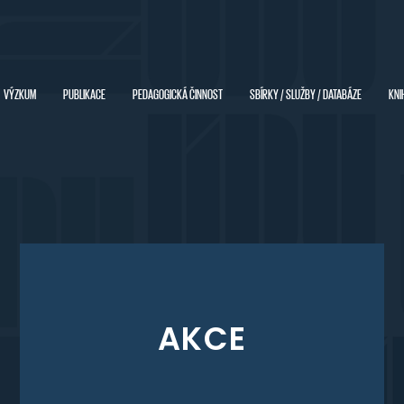
VÝZKUM
PUBLIKACE
PEDAGOGICKÁ ČINNOST
SBÍRKY / SLUŽBY / DATABÁZE
KNI
AKCE