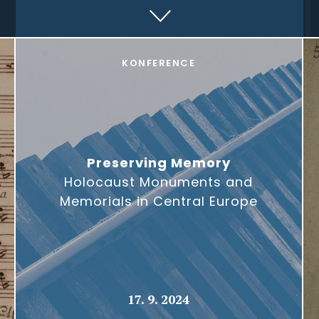
KONFERENCE
Preserving Memory
Holocaust Monuments and
Memorials in Central Europe
17. 9. 2024