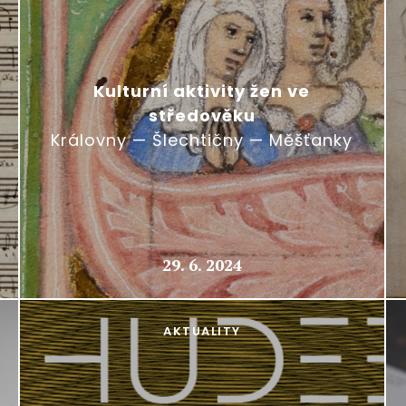
Kulturní aktivity žen ve
středověku
Královny — Šlechtičny — Měšťanky
29. 6. 2024
AKTUALITY