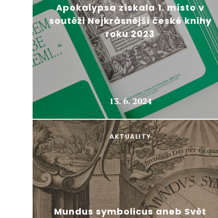
Apokalypsa získala 1. místo v
soutěži Nejkrásnější české knihy
roku 2023
13. 6. 2024
AKTUALITY
Mundus symbolicus aneb Svět