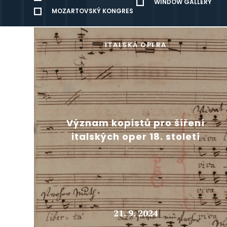
WINDOW GALLERY
MOZARTOVSKÝ KONGRES
ITALSKÁ OPERA
Význam kopistů pro šíření
italských oper 18. století
21. 9. 2024