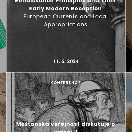
Renaissance Principles and Their
Early Modern Reception
European Currents and Local
Appropriations
11. 6. 2024
KONFERENCE
Měšťanská veřejnost diskutuje o
umění II