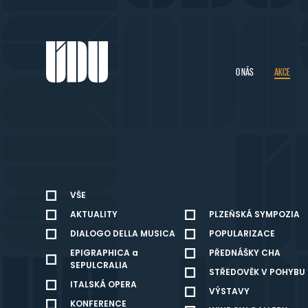
O NÁS
AKCE
VŠE
AKTUALITY
PLZEŇSKÁ SYMPOZIA
DIALOGO DELLA MUSICA
POPULARIZACE
EPIGRAPHICA a
PŘEDNÁŠKY CHA
SEPULCRALIA
STŘEDOVĚK V POHYBU
ITALSKÁ OPERA
VÝSTAVY
KONFERENCE