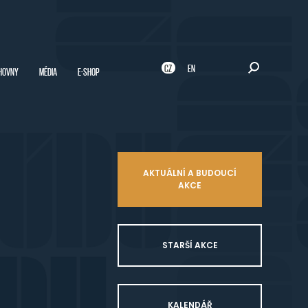
CZ
EN
HOVNY
MÉDIA
E-SHOP
AKTUÁLNÍ A BUDOUCÍ
AKCE
STARŠÍ AKCE
KALENDÁŘ