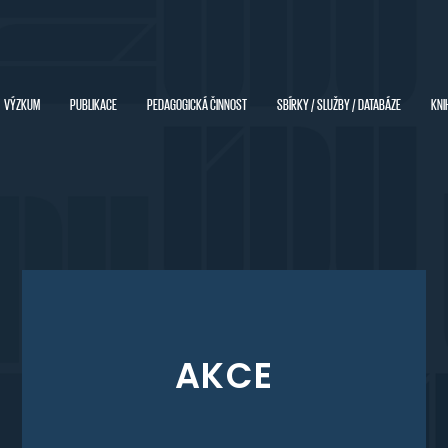
VÝZKUM
PUBLIKACE
PEDAGOGICKÁ ČINNOST
SBÍRKY / SLUŽBY / DATABÁZE
KNI
AKCE