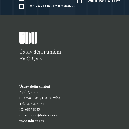
WINDOW GALLERY
MOZARTOVSKÝ KONGRES
Ústav dějin umění
AV ČR, v. v. i.
Ústav dějin umění
AV ČR, v. v. i.
Husova 352/4, 110 00 Praha 1
Tel.: 222 222 144
IČ: 6837 8033
e-mail:
udu@udu.cas.cz
www.udu.cas.cz