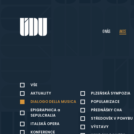
O NÁS
AKCE
VŠE
AKTUALITY
PLZEŇSKÁ SYMPOZIA
DIALOGO DELLA MUSICA
POPULARIZACE
EPIGRAPHICA a
PŘEDNÁŠKY CHA
SEPULCRALIA
STŘEDOVĚK V POHYBU
ITALSKÁ OPERA
VÝSTAVY
KONFERENCE