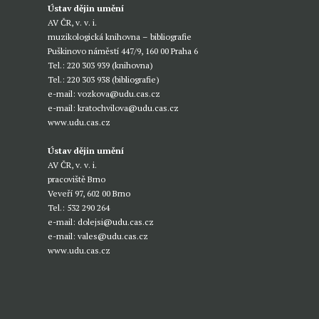
Ústav dějin umění
AV ČR, v. v. i.
muzikologická knihovna – bibliografie
Puškinovo náměstí 447/9, 160 00 Praha 6
Tel.: 220 303 939 (knihovna)
Tel.: 220 303 938 (bibliografie)
e-mail:
vozkova@udu.cas.cz
e-mail:
kratochvilova@udu.cas.cz
www.udu.cas.cz
Ústav dějin umění
AV ČR, v. v. i.
pracoviště Brno
Veveří 97, 602 00 Brno
Tel.: 532 290 264
e-mail:
dolejsi@udu.cas.cz
e-mail:
vales@udu.cas.cz
www.udu.cas.cz