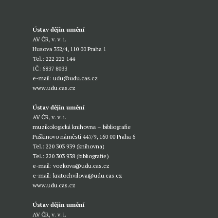
Ústav dějin umění
AV ČR, v. v. i.
Husova 352/4, 110 00 Praha 1
Tel.: 222 222 144
IČ: 6837 8033
e-mail:
udu@udu.cas.cz
www.udu.cas.cz
Ústav dějin umění
AV ČR, v. v. i.
muzikologická knihovna – bibliografie
Puškinovo náměstí 447/9, 160 00 Praha 6
Tel.: 220 303 939 (knihovna)
Tel.: 220 303 938 (bibliografie)
e-mail:
vozkova@udu.cas.cz
e-mail:
kratochvilova@udu.cas.cz
www.udu.cas.cz
Ústav dějin umění
AV ČR, v. v. i.