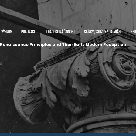
VÝZKUM
PUBLIKACE
PEDAGOGICKÁ ČINNOST
SBÍRKY / SLUŽBY / DATABÁZE
KNI
Renaissance Principles and Their Early Modern Reception