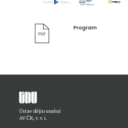
Program
PDF
Ústav dějin umění
AV ČR, v. v. i.