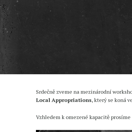
Srdečně zveme na mezinárodní worksh
Local Appropriations
, který se koná 
Vzhledem k omezené kapacitě prosíme o