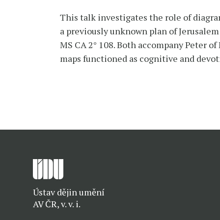
This talk investigates the role of diag
a previously unknown plan of Jerusalem i
MS CA 2° 108. Both accompany Peter of P
maps functioned as cognitive and devoti
Ústav dějin umění
AV ČR, v. v. i.