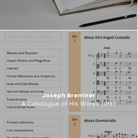
Joseph Brentner
A Catalogue of His Works (Brk)