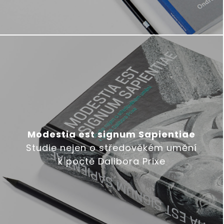
Modestia est signum Sapientiae
Studie nejen o středověkém umění
k poctě Dalibora Prixe