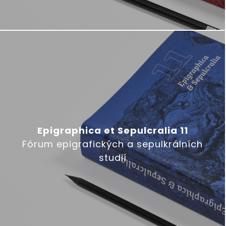
Epigraphica et Sepulcralia 11
Fórum epigrafických a sepulkrálních
studií