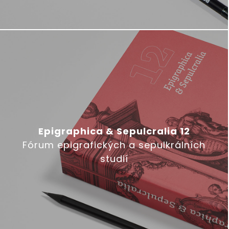
Epigraphica & Sepulcralia 12
Fórum epigrafických a sepulkrálních
studií