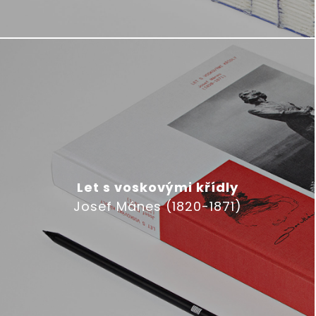
Let s voskovými křídly
Josef Mánes (1820-1871)