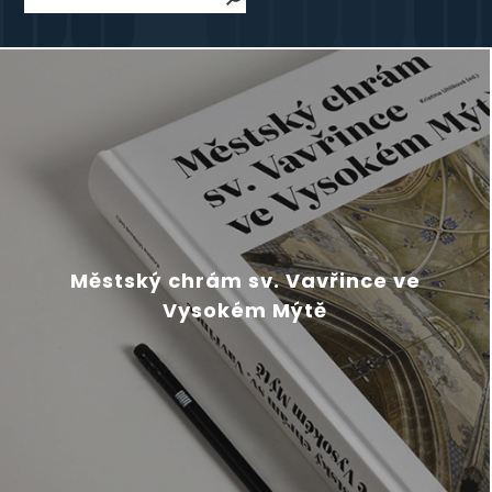
Městský chrám sv. Vavřince ve
Vysokém Mýtě