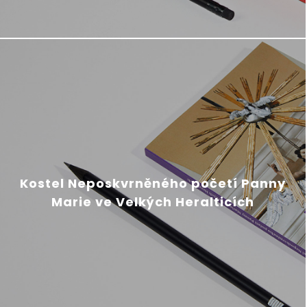
Kostel Neposkvrněného početí Panny
Marie ve Velkých Heralticích