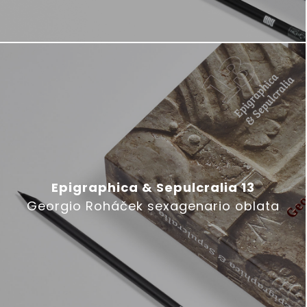
Epigraphica & Sepulcralia 13
Georgio Roháček sexagenario oblata