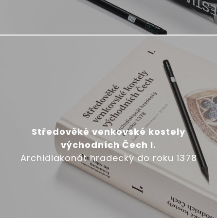
Středověké venkovské kostely
východních Čech I.
Archidiakonát hradecký do roku 1378