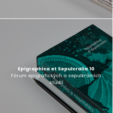
Epigraphica et Sepulcralia 10
Fórum epigrafických a sepulkrálních
studií