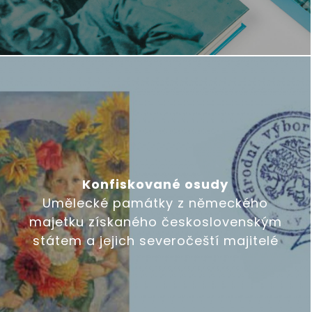
Konfiskované osudy
Umělecké památky z německého
majetku získaného československým
státem a jejich severočeští majitelé