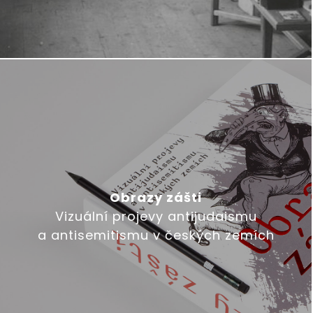
Obrazy zášti
Vizuální projevy antijudaismu
a antisemitismu v českých zemích