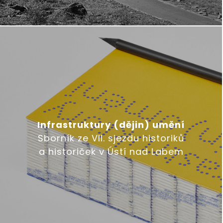
Infrastruktury (dějin) umění
Sborník ze VII. sjezdu historiků
a historiček v Ústí nad Labem