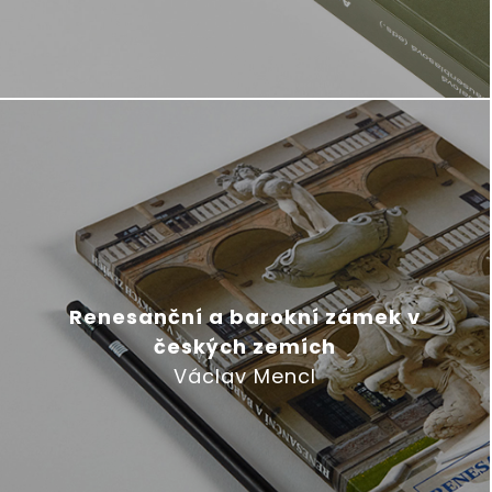
Renesanční a barokní zámek v
českých zemích
Václav Mencl