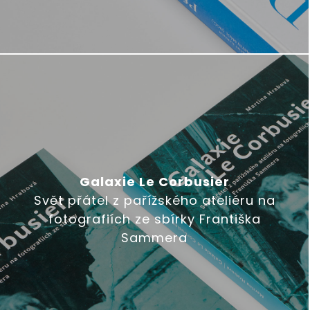
Galaxie Le Corbusier
Svět přátel z pařížského ateliéru na
fotografiích ze sbírky Františka
Sammera