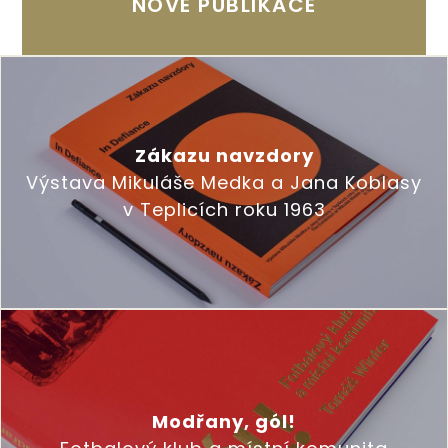
NOVÉ PUBLIKACE
Zákazu navzdory
Výstava Mikuláše Medka a Jana Koblasy
v Teplicích roku 1963
Modřany, gól!