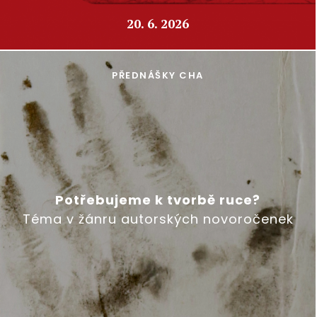
20. 6. 2026
PŘEDNÁŠKY CHA
Potřebujeme k tvorbě ruce?
Téma v žánru autorských novoročenek