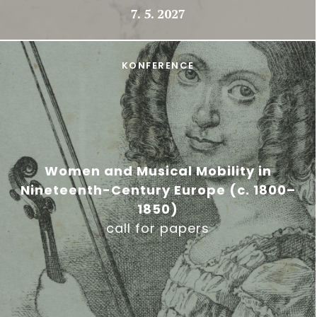
7. 5. 2027
KONFERENCE
Women and Musical Mobility in
Nineteenth-Century Europe (c. 1800–
1850)
call for papers