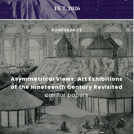
15. 7. 2026
KONFERENCE
Asymmetrical Views: Art Exhibitions
of the Nineteenth Century Revisited
call for papers