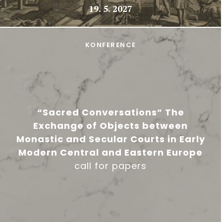
19. 5. 2027
KONFERENCE
“Sacred Conversations” The
Exchange of Objects between
Monastic and Secular Courts in Early
Modern Central and Eastern Europe
call for papers