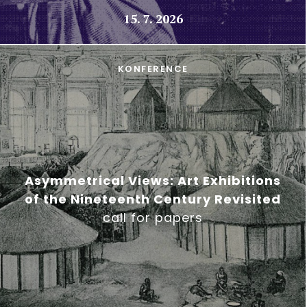
15. 7. 2026
KONFERENCE
Asymmetrical Views: Art Exhibitions
of the Nineteenth Century Revisited
call for papers