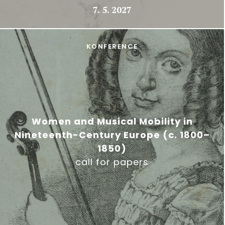
7. 5. 2027
KONFERENCE
Women and Musical Mobility in
Nineteenth-Century Europe (c. 1800–
1850)
call for papers