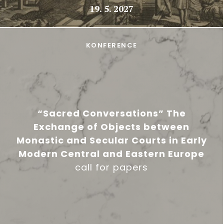
19. 5. 2027
KONFERENCE
“Sacred Conversations” The
Exchange of Objects between
Monastic and Secular Courts in Early
Modern Central and Eastern Europe
call for papers