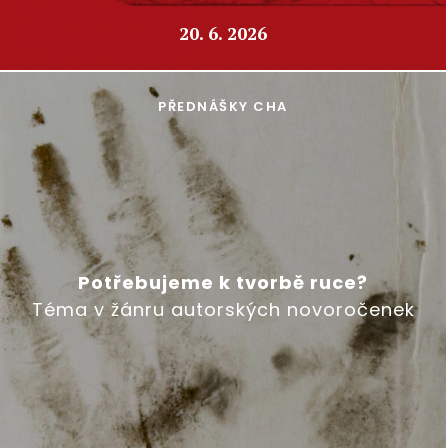
20. 6. 2026
PŘEDNÁŠKY CHA
Potřebujeme k tvorbě ruce?
Téma v žánru autorských novoročenek