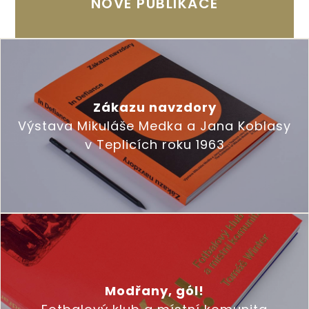
NOVÉ PUBLIKACE
Zákazu navzdory
Výstava Mikuláše Medka a Jana Koblasy
v Teplicích roku 1963
Modřany, gól!